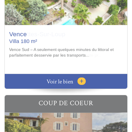
Tourrettes-Sur-Loup
Villa 136 m²
EXCLUSIVITE : Nichée dans un écrin de verdure et
bénéficiant d’un calme absolu, cette élégante pr...
+
Voir le bien
COUP DE COEUR