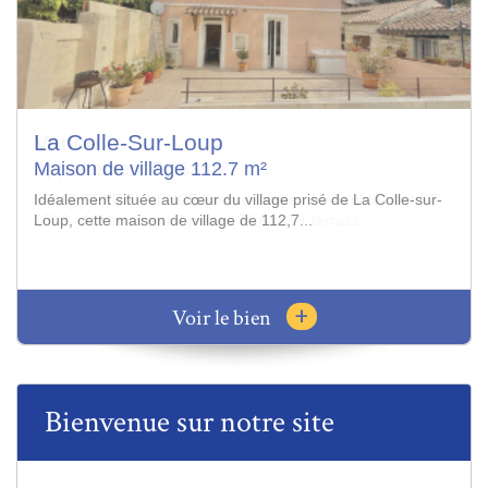
Vence
Appartement 76.63 m²
SOUS OFFRE - VENCE Dernier étage - Immeuble neuf RT
2012 - Appartement 4 pièces 76,6 m2 + terrass...
+
Voir le bien
Bienvenue sur notre site