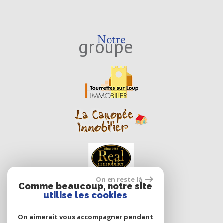
Notre
groupe
On en reste là
Comme beaucoup, notre site
utilise les cookies
On aimerait vous accompagner pendant