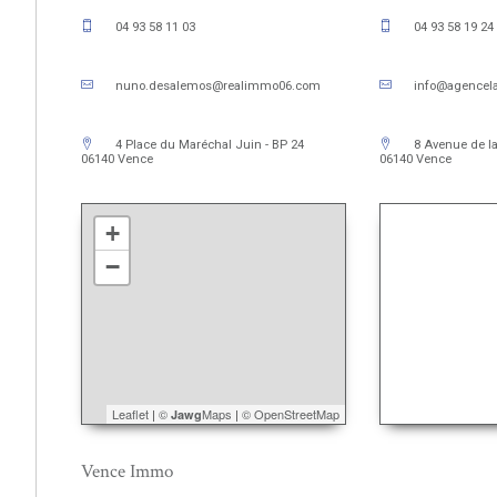
04 93 58 11 03
04 93 58 19 24
nuno.desalemos@realimmo06.com
info@agencel
4 Place du Maréchal Juin - BP 24
8 Avenue de la
06140 Vence
06140 Vence
+
−
Leaflet
|
©
Maps
|
© OpenStreetMap
Jawg
Vence Immo