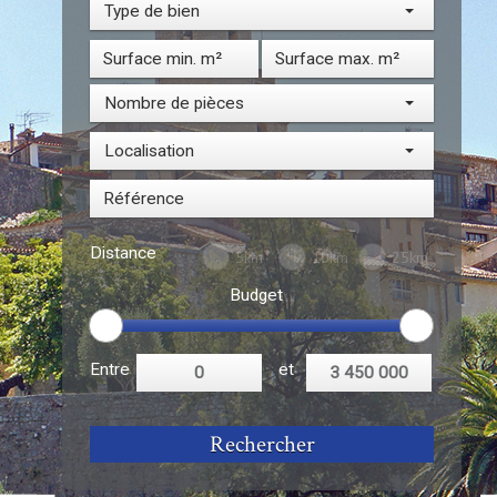
Type de bien
Nombre de pièces
Localisation
Distance
5km
10km
25km
Budget
Entre
et
Rechercher