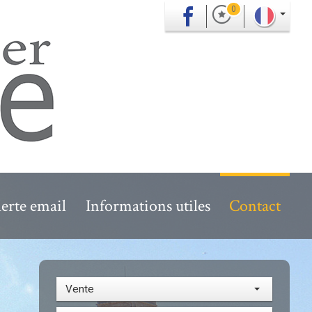
0
erte email
Informations utiles
Contact
Vente