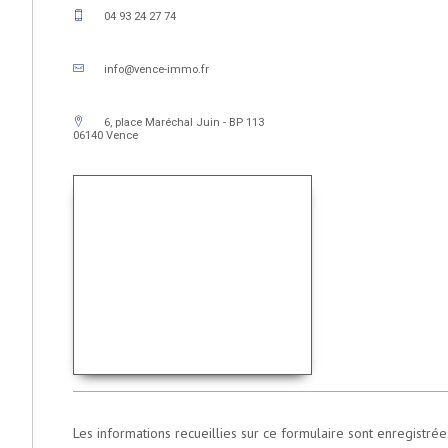
04 93 24 27 74
info@vence-immo.fr
6, place Maréchal Juin - BP 113
06140 Vence
Les informations recueillies sur ce formulaire sont enregistr