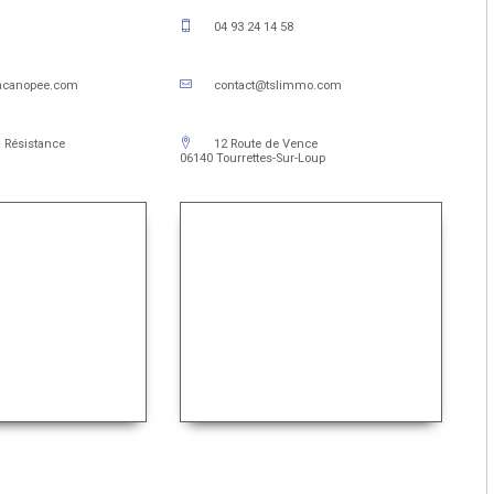
04 93 24 14 58
acanopee.com
contact@tslimmo.com
 Résistance
12 Route de Vence
06140 Tourrettes-Sur-Loup