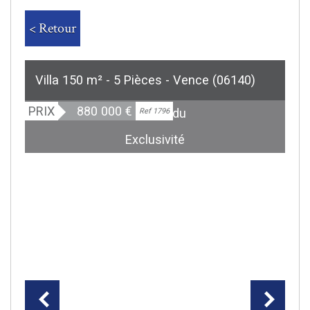
< Retour
Villa 150 m² - 5 Pièces - Vence (06140)
PRIX
880 000
€
Bien vendu
Ref 1796
Exclusivité