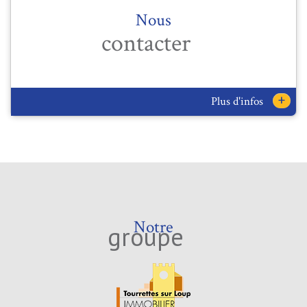
Nous
contacter
+
Plus d'infos
Notre
groupe