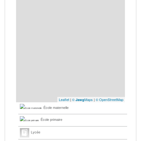
Leaflet
|
©
Maps
|
© OpenStreetMap
Jawg
École maternelle
École primaire
Lycée