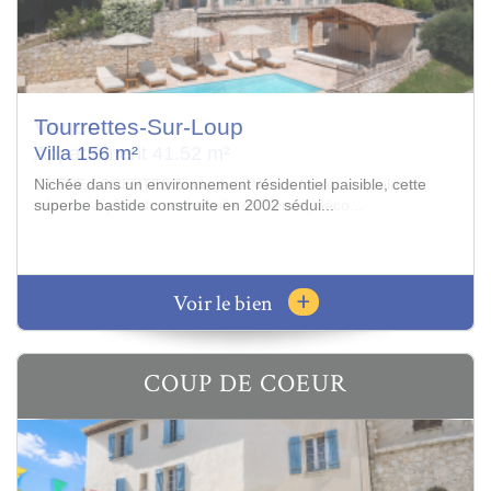
Vence
Appartement 41.52 m²
OFFRE ACCEPTEE Exclusivité Vence Immo, à quelques
minutes à pied du centre-ville de Vence, déco...
+
Voir le bien
COUP DE COEUR