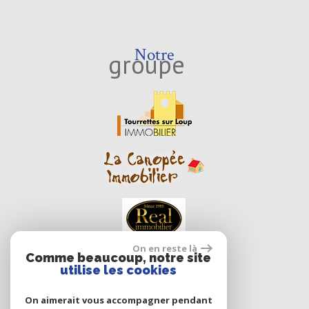
Notre
groupe
On en reste là
Comme beaucoup, notre site
utilise les cookies
On aimerait vous accompagner pendant