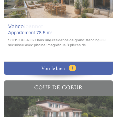
Saint-Jeannet
Villa 82 m²
Proche du centre du village de St Jeannet, cette charmante
maison de 82 m² sur deux niveaux,offre...
+
Voir le bien
COUP DE COEUR