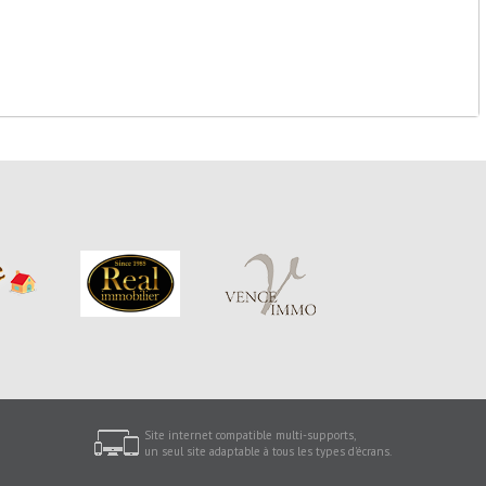
Site internet compatible multi-supports,
un seul site adaptable à tous les types d'écrans.