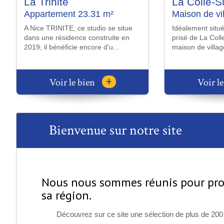
Tourrettes-Sur-Loup
Vence
Terrain 2673 m²
Villa 136 m²
Situé à l'ouest de Tourrettes-sur-
Maison individue
Loup, ce superbe terrain bénéficie
136 m² habitable
d’une exposition idéale sud-...
m², garage et d
+
Voir le bien
Voir l
Bienvenue sur notre site
Nous nous sommes réunis pour prop
sa région.
Découvrez sur ce site une sélection de plus de 200 b