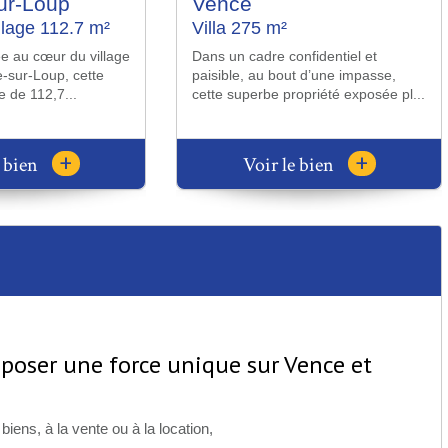
Vence
Villa 180 m²
lle de plain-pied de
Vence Sud – A seulement quelques
s avec cellier de 10
minutes du littoral et parfaitement
épendanc...
desservie par les transports...
+
+
e bien
Voir le bien
oser une force unique sur Vence et
iens, à la vente ou à la location,