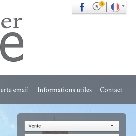
0
erte email
Informations utiles
Contact
Vente