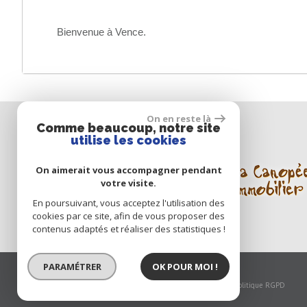
Bienvenue à Vence.
On en reste là
Comme beaucoup, notre site
utilise les cookies
Notre
On aimerait vous accompagner pendant
groupe
votre visite.
En poursuivant, vous acceptez l'utilisation des
cookies par ce site, afin de vous proposer des
contenus adaptés et réaliser des statistiques !
PARAMÉTRER
OK POUR MOI !
© 2026 | Tous droits réservés | Traduction powered by Google
Plan du site
-
Mentions légales
-
Nos honoraires
-
Liens
-
Admin
-
Politique RGPD