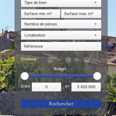
Type de bien
Nombre de pièces
Localisation
Distance
5km
10km
25km
Budget
Entre
et
Rechercher