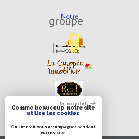
Notre
groupe
On en reste là
Comme beaucoup, notre site
utilise les cookies
On aimerait vous accompagner pendant
votre visite.