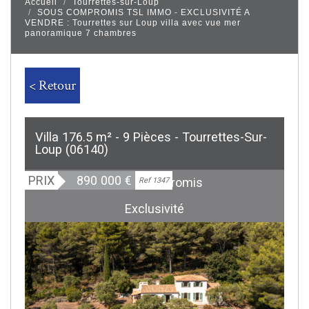
Accueil
Tourrettes-sur-Loup
SOUS COMPROMIS TSL IMMO - EXCLUSIVITÉ A
VENDRE : Tourrettes sur Loup villa avec vue mer
panoramique 7 chambres
< Retour
Villa 176.5 m² - 9 Pièces - Tourrettes-Sur-
Loup (06140)
PRIX
890 000
€
Sous Compromis
Ref 1347
Exclusivité