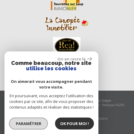
On en reste là
Comme beaucoup, notre site
utilise les cookies
On aimerait vous accompagner pendant
votre visite.
En poursuivant, vous acceptez l'utilisation des
© 2026 | Tous droits réservés | Traduction powered by Google
cookies par ce site, afin de vous proposer des
Plan du site
-
Mentions légales
-
Nos honoraires
-
Liens
-
Admin
-
Politique RGPD
contenus adaptés et réaliser des statistiques !
Site internet compatible multi-supports,
un seul site adaptable à tous les types d'écrans.
PARAMÉTRER
OK POUR MOI !