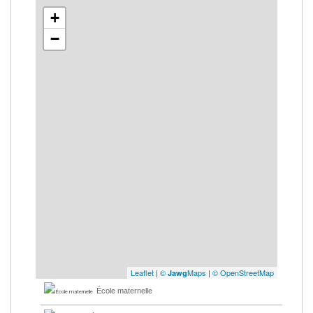
+
−
Leaflet
|
©
Maps
|
© OpenStreetMap
Jawg
École maternelle