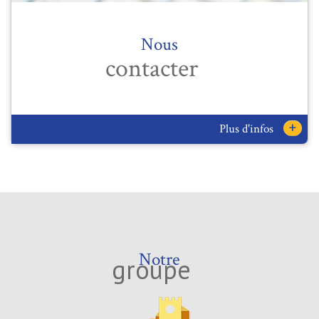
Nous
contacter
+
Plus d'infos
Notre
groupe