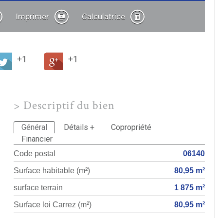
Imprimer
Calculatrice
+1
+1
>
Descriptif du bien
Général
Détails +
Copropriété
Financier
Code postal
06140
Surface habitable (m²)
80,95 m²
surface terrain
1 875 m²
Surface loi Carrez (m²)
80,95 m²