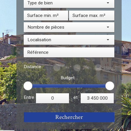
Type de bien
Nombre de pièces
Localisation
Distance
5km
10km
25km
Budget
Entre
et
Rechercher