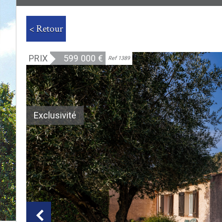
< Retour
PRIX
599 000
€
Ref 1389
Exclusivité