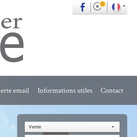
0
erte email
Informations utiles
Contact
Vente