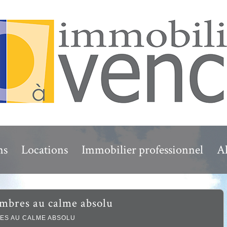
ns
Locations
Immobilier professionnel
Al
hambres au calme absolu
RES AU CALME ABSOLU