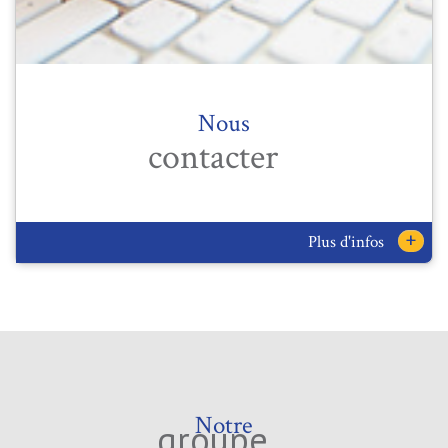
Nous
contacter
+
Plus d'infos
Notre
groupe