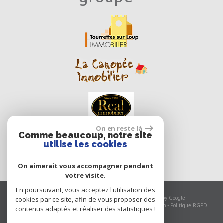
On en reste là
Comme beaucoup, notre site
utilise les cookies
On aimerait vous accompagner pendant
votre visite.
En poursuivant, vous acceptez l'utilisation des
© 2026 | Tous droits réservés | Traduction powered by Google
cookies par ce site, afin de vous proposer des
Plan du site
-
Mentions légales
-
Nos honoraires
-
Liens
-
Admin
-
Politique RGPD
contenus adaptés et réaliser des statistiques !
Site internet compatible multi-supports,