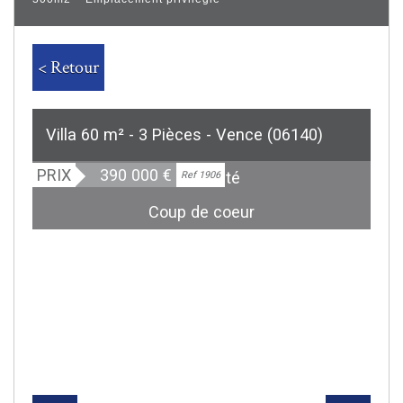
< Retour
Villa 60 m² - 3 Pièces - Vence (06140)
PRIX
390 000
€
Exclusivité
Ref 1906
Coup de coeur