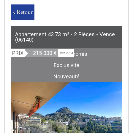
< Retour
Appartement 43.73 m² - 2 Pièces - Vence
(06140)
PRIX
215 000
€
Sous Compromis
Ref 2074
Exclusivité
Nouveauté