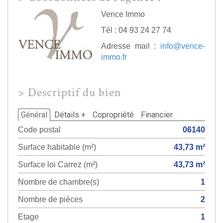
Vence Immo
Tél : 04 93 24 27 74
Adresse mail :
info@vence-
immo.fr
>
Descriptif du bien
Général
Détails +
Copropriété
Financier
Code postal
06140
Surface habitable (m²)
43,73 m²
Surface loi Carrez (m²)
43,73 m²
Nombre de chambre(s)
1
Nombre de pièces
2
Etage
1