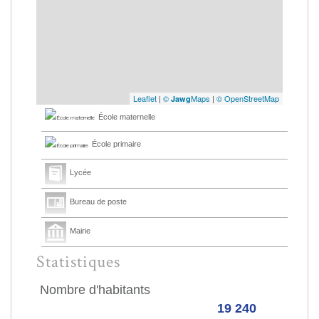
Leaflet
|
©
Maps
|
© OpenStreetMap
Jawg
École maternelle
École primaire
Lycée
Bureau de poste
Mairie
Statistiques
Nombre d'habitants
19 240