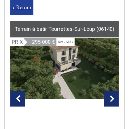
< Retour
Terrain à batir Tourrettes-Sur-Loup (06140)
PRIX
295 000
€
Ref 1383-1