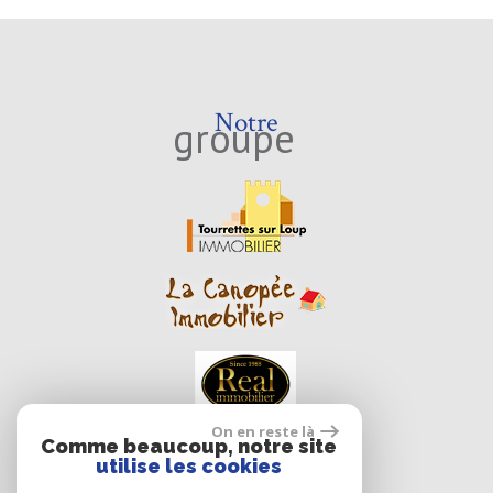
Notre
groupe
On en reste là
Comme beaucoup, notre site
utilise les cookies