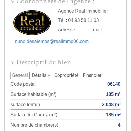
>
Coordonnées de l'agence :
Agence Real Immobilier
Tél : 04 93 58 11 03
Adresse mail :
nuno.desalemos@realimmo06.com
>
Descriptif du bien
Général
Détails +
Copropriété
Financier
Code postal
06140
Surface habitable (m²)
185 m²
surface terrain
2 048 m²
Surface loi Carrez (m²)
185 m²
Nombre de chambre(s)
4