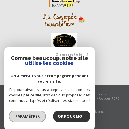
On en reste là
Comme beaucoup, notre site
utilise les cookies
On aimerait vous accompagner pendant
votre visite.
En poursuivant, vous acceptez l'utilisation des
© 2026 | Tous droits réservés | Traduction powered by Google
cookies par ce site, afin de vous proposer des
Plan du site
-
Mentions légales
-
Nos honoraires
-
Liens
-
Admin
-
Politique RGPD
contenus adaptés et réaliser des statistiques !
Site internet compatible multi-supports,
un seul site adaptable à tous les types d'écrans.
PARAMÉTRER
OK POUR MOI !