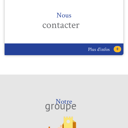
Nous
contacter
+
Plus d'infos
Notre
groupe