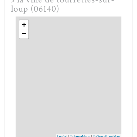
>
loup (06140)
+
−
Leaflet
|
©
Maps
|
© OpenStreetMap
Jawg