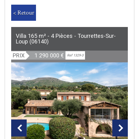
< Retour
Villa 165 m² - 4 Pièces - Tourrettes-Sur-
Loup (06140)
PRIX
1 290 000
€
Exclusivité
Ref 1329-3