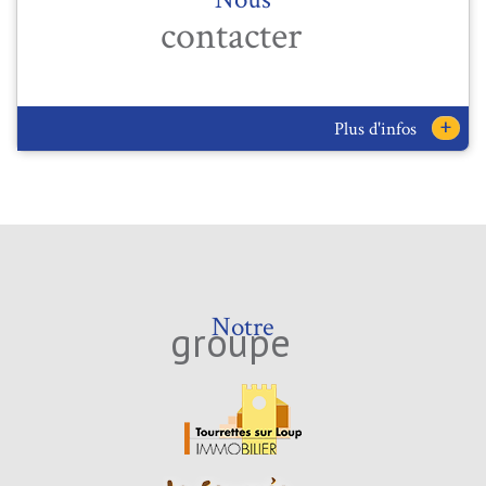
contacter
+
Plus d'infos
Notre
groupe