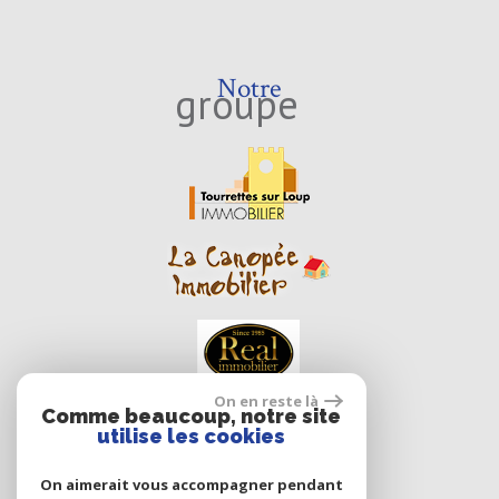
Notre
groupe
On en reste là
Comme beaucoup, notre site
utilise les cookies
On aimerait vous accompagner pendant