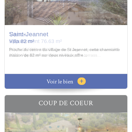
Vence
Appartement 76.63 m²
SOUS OFFRE - VENCE Dernier étage - Immeuble neuf RT
2012 - Appartement 4 pièces 76,6 m2 + terrass...
+
Voir le bien
COUP DE COEUR