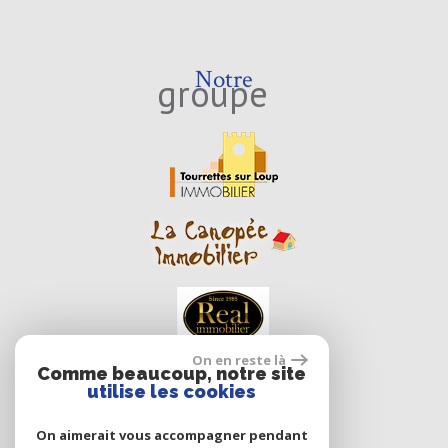
Notre
groupe
On en reste là
Comme beaucoup, notre site
utilise les cookies
On aimerait vous accompagner pendant