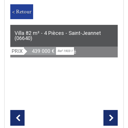
< Retour
Villa 82 m² - 4 Pièces - Saint-Jeannet
(06640)
PRIX
439 000
€
Exclusivité
Ref 1903-1