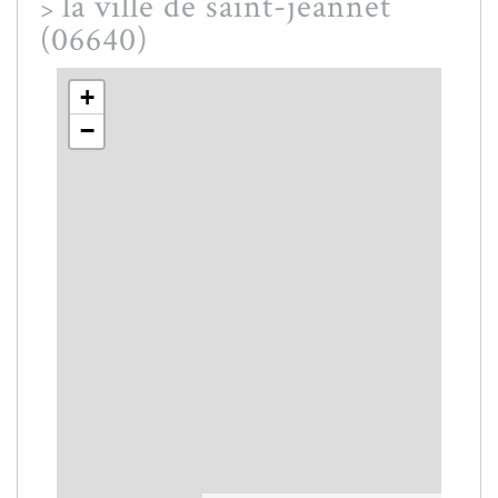
la ville de saint-jeannet
>
(06640)
+
−