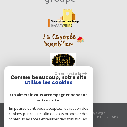
On en reste là
Comme beaucoup, notre site
utilise les cookies
On aimerait vous accompagner pendant
votre visite.
En poursuivant, vous acceptez l'utilisation des
© 2026 | Tous droits réservés | Traduction powered by Google
cookies par ce site, afin de vous proposer des
Plan du site
-
Mentions légales
-
Nos honoraires
-
Liens
-
Admin
-
Politique RGPD
contenus adaptés et réaliser des statistiques !
Site internet compatible multi-supports,