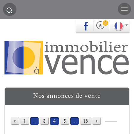
0
Nos annonces de vente
«
1
3
5
16
»
..
4
..