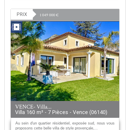
PRIX
1 049 000
€
VENCE- Villa...
Villa 160 m² - 7 Pièces - Vence (06140)
Au sein d'un quartier résidentiel, exposée sud, nous vous
proposons cette belle villa de style provençale,...